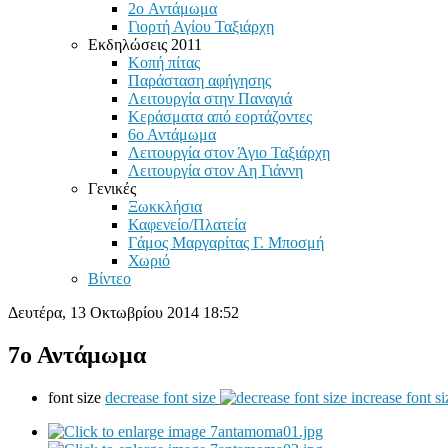
2o Αντάμωμα
Γιορτή Αγίου Ταξιάρχη
Εκδηλώσεις 2011
Κοπή πίτας
Παράσταση αφήγησης
Λειτουργία στην Παναγιά
Κεράσματα από εορτάζοντες
6ο Αντάμωμα
Λειτουργία στον Άγιο Ταξιάρχη
Λειτουργία στον Αη Γιάννη
Γενικές
Ξωκκλήσια
Καφενείο/Πλατεία
Γάμος Μαργαρίτας Γ. Μποσμή
Χωριό
Βίντεο
Δευτέρα, 13 Οκτωβρίου 2014 18:52
7ο Αντάμωμα
font size
decrease font size
increase font si