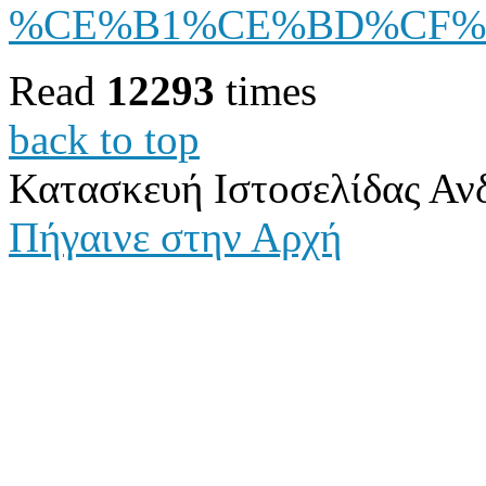
%CE%B1%CE%BD%CF%84
Read
12293
times
back to top
Κατασκευή Ιστοσελίδας Αν
Πήγαινε στην Αρχή