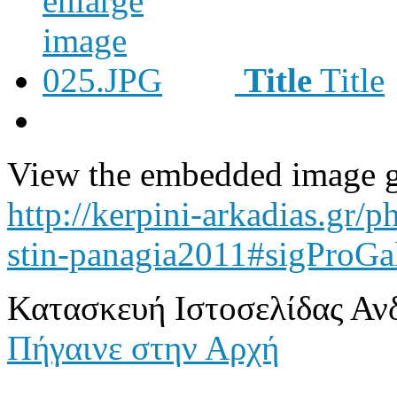
Title
Title
View the embedded image ga
http://kerpini-arkadias.gr/p
stin-panagia2011#sigProGa
Κατασκευή Ιστοσελίδας Αν
Πήγαινε στην Αρχή