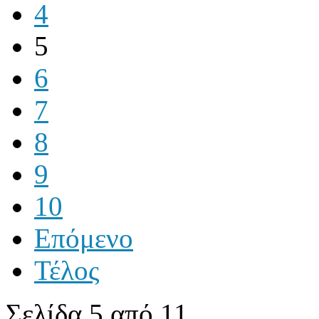
4
5
6
7
8
9
10
Επόμενο
Τέλος
Σελίδα 5 από 11