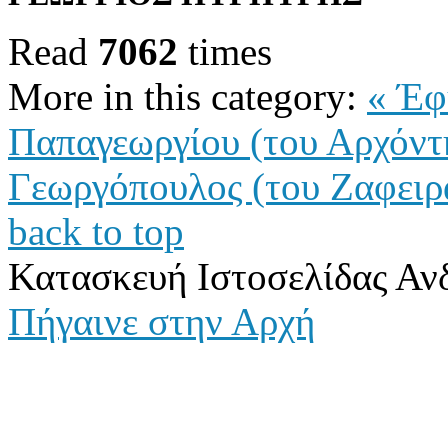
Read
7062
times
More in this category:
« Έφ
Παπαγεωργίου (του Αρχόν
Γεωργόπουλος (του Ζαφειρ
back to top
Κατασκευή Ιστοσελίδας Αν
Πήγαινε στην Αρχή