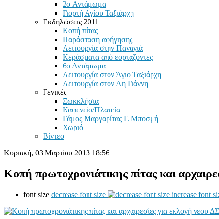
2o Αντάμωμα
Γιορτή Αγίου Ταξιάρχη
Εκδηλώσεις 2011
Κοπή πίτας
Παράσταση αφήγησης
Λειτουργία στην Παναγιά
Κεράσματα από εορτάζοντες
6ο Αντάμωμα
Λειτουργία στον Άγιο Ταξιάρχη
Λειτουργία στον Αη Γιάννη
Γενικές
Ξωκκλήσια
Καφενείο/Πλατεία
Γάμος Μαργαρίτας Γ. Μποσμή
Χωριό
Βίντεο
Κυριακή, 03 Μαρτίου 2013 18:56
Κοπή πρωτοχρονιάτικης πίτας και αρχαιρεσ
font size
decrease font size
increase font si